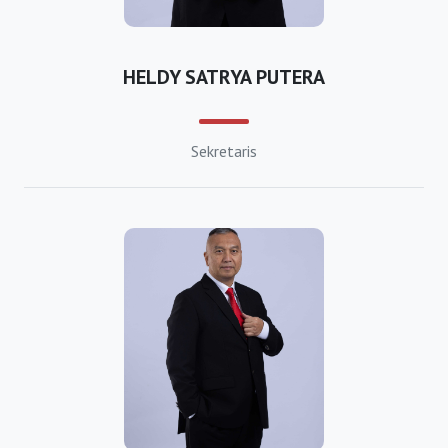
https://bkpmpemalang.org
HELDY SATRYA PUTERA
https://bkpmpurbalingga.org
https://bkpmpurworejo.org
Sekretaris
https://bkpmrembang.org
https://bkpmkabsemarang.org
https://bkpmsragen.org
https://bkpmsukoharjo.org
https://bkpmkabtegal.org
https://bkpmtemanggung.org
https://bkpmwonogiri.org
https://bkpmwonosobo.org