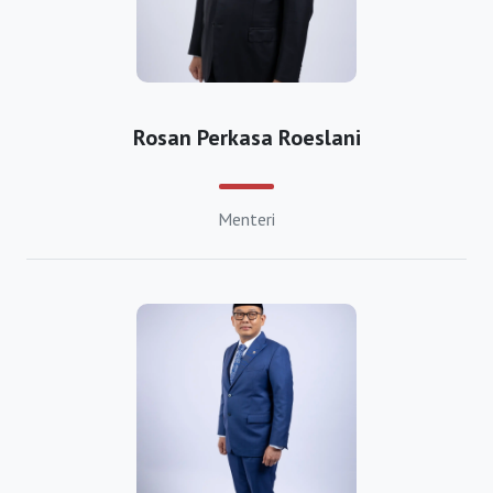
Investasi
https://bkpmcirebon.com
https://bkpmdepok.org
https://bkpmsukabumi.com
Rosan Perkasa Roeslani
https://bkpmtasikmalaya.com
https://bkpmbanjarnegara.org
Menteri
https://bkpmbanyumas.org
https://bkpmbatang.org
https://bkpmblora.org
https://bkpmboyolali.org
https://bkpmbrebes.org
https://bkpmcilacap.org