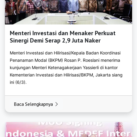
https://bkpmgresik.org
https://bkpmjember.org
https://bkpmjombang.org
Menteri Investasi dan Menaker Perkuat
https://bkpmkediri.org
Sinergi Demi Serap 2,9 Juta Naker
https://bkpmlamongan.org
Menteri Investasi dan Hilirisasi/Kepala Badan Koordinasi
Penanaman Modal (BKPM) Rosan P. Roeslani menerima
https://bkpmlumajang.org
kunjungan Menteri Ketenagakerjaan Yassierli di kantor
Kementerian Investasi dan Hilirisasi/BKPM, Jakarta siang
https://bkpmmadiun.org
ini (6/3).
https://bkpmmagetan.org
https://bkpmmalang.org
Baca Selengkapnya
https://bkpmmojokerto.org
https://bkpmnganjuk.org