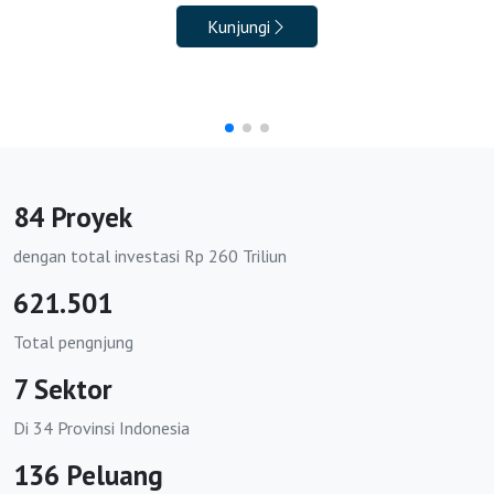
https://bkpmpohuwato.id
Kunjungi
https://bkpmbatanghari.id
https://bkpmbungo.id
https://bkpmkerinci.id
https://bkpmmerangin.id
84 Proyek
https://bkpmmuarojambi.id
dengan total investasi Rp 260 Triliun
https://bkpmsarolangun.id
621.501
https://bkpmtanjungjabungbarat.org
Total pengnjung
7 Sektor
https://bkpmtanjungjabungtimur.org
Di 34 Provinsi Indonesia
https://bkpmtebo.org
136 Peluang
https://bkpmsungaipenuh.org