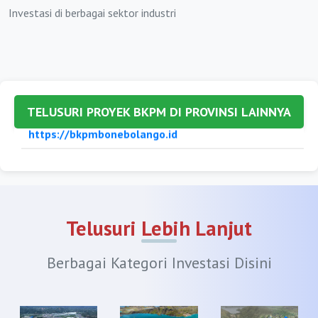
Investasi di berbagai sektor industri
https://bkpmkabbandung.org
https://bkpmbandungbarat.org
https://bkpmbekasi.org
https://bkpmbogor.org
TELUSURI PROYEK BKPM DI PROVINSI LAINNYA
https://bkpmciamis.org
https://bkpmcianjur.org
https://bkpmcirebon.org
https://bkpmgarut.org
Telusuri Lebih Lanjut
https://bkpmindramayu.org
Berbagai Kategori Investasi Disini
https://bkpmkarawang.org
https://bkpmkuningan.org