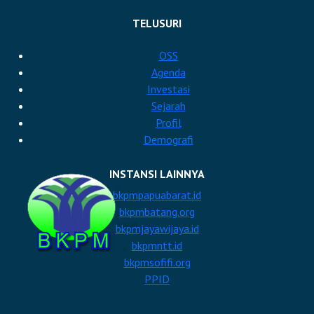
https://bkpmtapin.com
TELUSURI
https://bkpmbanjarmasin.com
OSS
Agenda
Investasi
Sejarah
Profil
Demografi
INSTANSI LAINNYA
bkpmpapuabarat.id
bkpmbatang.org
bkpmjayawijaya.id
bkpmntt.id
bkpmsofifi.org
PPID