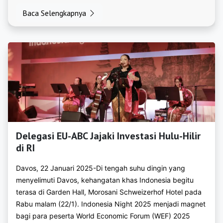
https://bkpmkapuashulu.com
Baca Selengkapnya
https://bkpmkayongutara.com
https://bkpmketapang.org
https://bkpmkuburaya.org
https://bkpmlandak.org
https://bkpmmelawi.org
https://bkpmmempawah.org
Delegasi EU-ABC Jajaki Investasi Hulu-Hilir
di RI
https://bkpmsambas.org
https://bkpmsanggau.org
Davos, 22 Januari 2025-Di tengah suhu dingin yang
menyelimuti Davos, kehangatan khas Indonesia begitu
https://bkpmsekadau.org
terasa di Garden Hall, Morosani Schweizerhof Hotel pada
Rabu malam (22/1). Indonesia Night 2025 menjadi magnet
https://bkpmsintang.org
bagi para peserta World Economic Forum (WEF) 2025