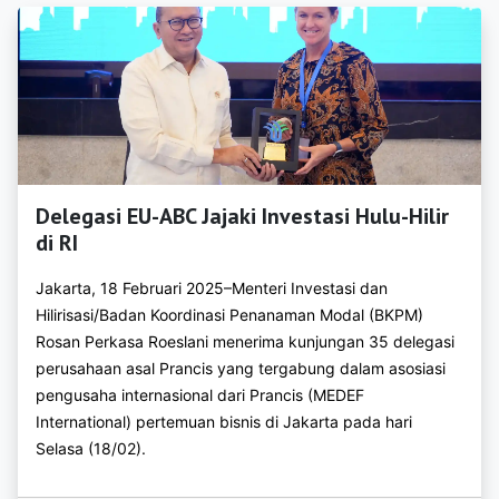
https://bkpmtuban.org
https://bkpmtulungagung.org
https://bkpmbatu.org
https://bkpmblitar.com
https://bkpmkotakediri.com
Delegasi EU-ABC Jajaki Investasi Hulu-Hilir
https://bkpmkotamadiun.com
di RI
https://bkpmkotamalang.com
Jakarta, 18 Februari 2025–Menteri Investasi dan
Hilirisasi/Badan Koordinasi Penanaman Modal (BKPM)
https://bkpmkotamojokerto.com
Rosan Perkasa Roeslani menerima kunjungan 35 delegasi
perusahaan asal Prancis yang tergabung dalam asosiasi
https://bkpmkotapasuruan.com
pengusaha internasional dari Prancis (MEDEF
https://bkpmkotaprobolinggo.com
International) pertemuan bisnis di Jakarta pada hari
Selasa (18/02).
https://bkpmbengkayang.com