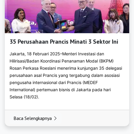
https://bkpmngawi.org
https://bkpmpacitan.org
https://bkpmpamekasan.org
https://bkpmpasuruan.org
35 Perusahaan Prancis Minati 3 Sektor Ini
https://bkpmponorogo.org
Jakarta, 18 Februari 2025–Menteri Investasi dan
Hilirisasi/Badan Koordinasi Penanaman Modal (BKPM)
https://bkpmprobolinggo.org
Rosan Perkasa Roeslani menerima kunjungan 35 delegasi
https://bkpmsampang.org
perusahaan asal Prancis yang tergabung dalam asosiasi
pengusaha internasional dari Prancis (MEDEF
https://bkpmsidoarjo.org
International) pertemuan bisnis di Jakarta pada hari
Selasa (18/02).
https://bkpmsitubondo.org
https://bkpmsumenep.org
Baca Selengkapnya
https://bkpmtrenggalek.org