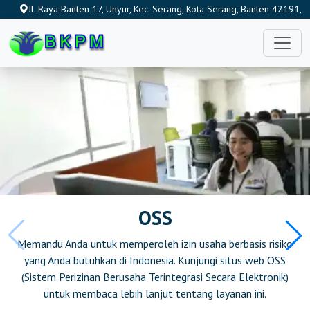
Jl. Raya Banten 17, Unyur, Kec. Serang, Kota Serang, Banten 42191,
https://bkpmsleman.id
Indonesia
https://bkpmkepseribu.id
https://bkpmjakartabarat.id
https://bkpmjakartapusat.id
https://bkpmjakartaselatan.id
https://bkpmjakartatimur.id
https://bkpmjakartautara.id
https://bkpmboalemo.org
OSS
https://bkpmbonebolango.id
Memandu Anda untuk memperoleh izin usaha berbasis risiko
yang Anda butuhkan di Indonesia. Kunjungi situs web OSS
https://bkpm-gorontalo.org
(Sistem Perizinan Berusaha Terintegrasi Secara Elektronik)
untuk membaca lebih lanjut tentang layanan ini.
https://bkpmgorontaloutara.id