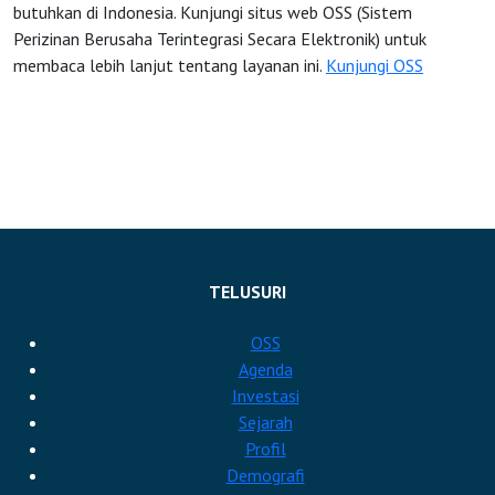
butuhkan di Indonesia. Kunjungi situs web OSS (Sistem
Perizinan Berusaha Terintegrasi Secara Elektronik) untuk
OSS
membaca lebih lanjut tentang layanan ini.
Kunjungi OSS
Agenda
Investasi
TELUSURI
OSS
Agenda
Investasi
Sejarah
Profil
Demografi